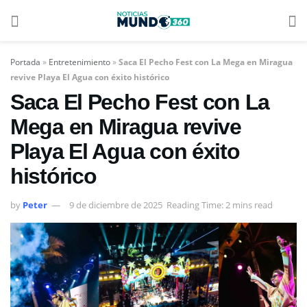
Portada
»
Entretenimiento
»
Saca El Pecho Fest con La Mega en Miragua
revive Playa El Agua con éxito histórico
Saca El Pecho Fest con La
Mega en Miragua revive
Playa El Agua con éxito
histórico
by
Peter
9 de diciembre de 2025
Reading Time: 2 mins read