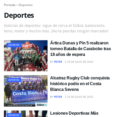
Portada
»
Deportes
Deportes
Noticias de deportes: sigue de cerca el fútbol, baloncesto,
tenis, motor y mucho más. ¡No te pierdas ningún marcador!
Ártica Dunas y Pin 5 realizaron
DEPORTES
torneo Batalla de Carabobo tras
18 años de espera
BY
PETER
29 DE JULIO DE 2025
Alcatraz Rugby Club conquista
DEPORTES
histórico podio en el Costa
Blanca Sevens
BY
PETER
29 DE JULIO DE 2025
Lesiones Deportivas Más
DEPORTES