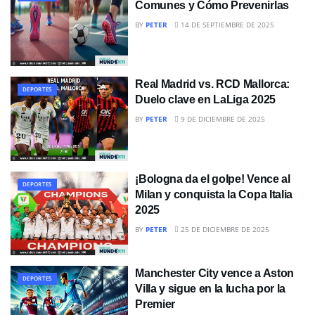
Comunes y Cómo Prevenirlas
BY
PETER
14 DE SEPTIEMBRE DE 2025
Real Madrid vs. RCD Mallorca:
DEPORTES
Duelo clave en LaLiga 2025
BY
PETER
9 DE DICIEMBRE DE 2025
¡Bologna da el golpe! Vence al
DEPORTES
Milan y conquista la Copa Italia
2025
BY
PETER
25 DE DICIEMBRE DE 2025
Manchester City vence a Aston
DEPORTES
Villa y sigue en la lucha por la
Premier