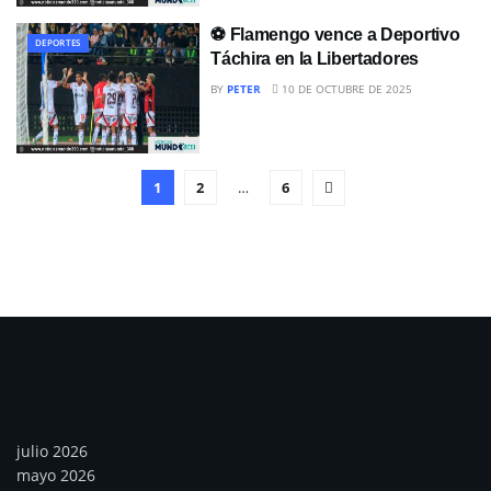
⚽ Flamengo vence a Deportivo
DEPORTES
Táchira en la Libertadores
BY
PETER
10 DE OCTUBRE DE 2025
1
2
…
6
Archivos
julio 2026
mayo 2026