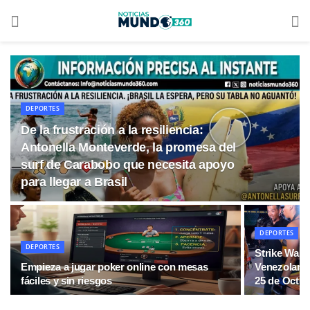
DEPORTES
De la frustración a la resiliencia:
Antonella Monteverde, la promesa del
surf de Carabobo que necesita apoyo
para llegar a Brasil
DEPORTES
DEPORTES
Strike Warr
Empieza a jugar poker online con mesas
Venezolano 
fáciles y sin riesgos
25 de Octu