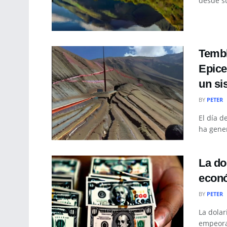
desde su
Tembl
Epice
un s
BY
PETER
El día d
ha gener
La do
econó
BY
PETER
La dola
empeora