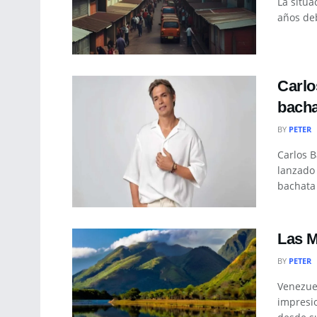
La situa
años debi
Carlo
bacha
BY
PETER
Carlos B
lanzado 
bachata 
Las M
BY
PETER
Venezuel
impresi