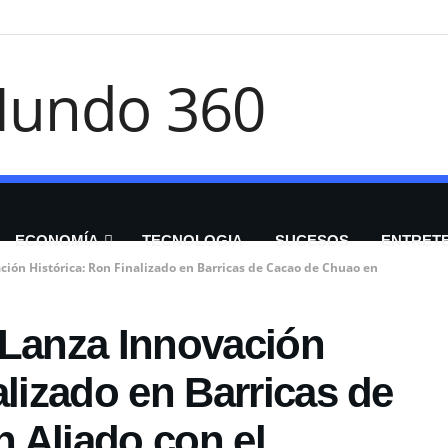
ECONOMÍA
TECNOLOGIA
SUCESOS
ENTRET
ción Histórica: Ron Finalizado en Barricas de Cacao de Chuao en
 Lanza Innovación
alizado en Barricas de
 Aliado con el