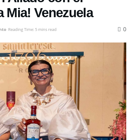
 Mia! Venezuela
0
nto
Reading Time: 5 mins read