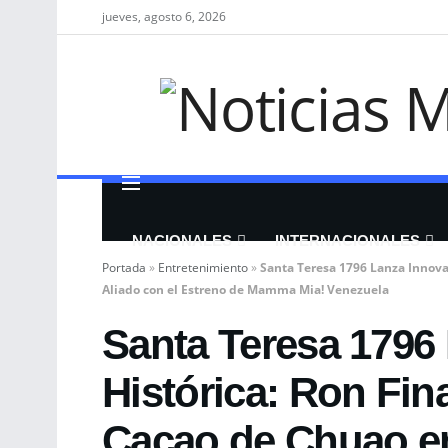
jueves, agosto 6, 2026
NACIONALES
INTERNACIONALES
Portada
»
Entretenimiento
»
Santa Teresa 1796 Lanza Innova
Aliado con el Estreno de Mamma Mia! Venezuela
Santa Teresa 1796
Histórica: Ron Fin
Cacao de Chuao en