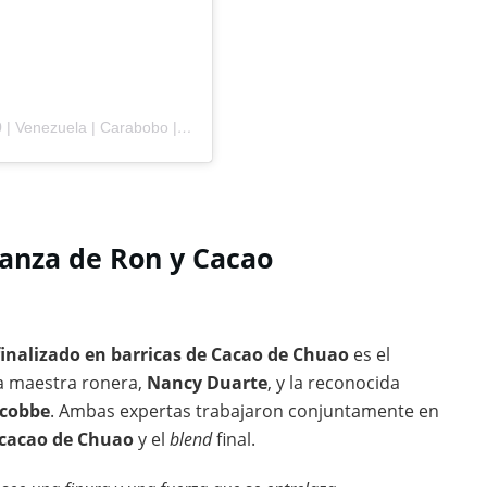
Una publicación compartida por Noticias Mundo 360 | Venezuela | Carabobo | Panamá (@noticiasmundo_360)
ianza de Ron y Cacao
finalizado en barricas de Cacao de Chuao
es el
la maestra ronera,
Nancy Duarte
, y la reconocida
acobbe
. Ambas expertas trabajaron conjuntamente en
cacao de Chuao
y el
blend
final.