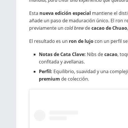
mundial, para crear una experiencia que quedar
Esta
nueva edición especial
mantiene el dist
añade un paso de maduración único. El ron 
previamente un
cold brew
de
cacao de Chuao
El resultado es un
ron de lujo
con un perfil se
Notas de Cata Clave:
Nibs de
cacao
, toq
confitada y avellanas.
Perfil:
Equilibrio, suavidad y una comple
premium
de colección.