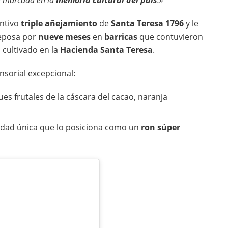
á marcada en la
memoria cultural del país
.»
intivo
triple añejamiento
de
Santa Teresa 1796
y le
reposa por
nueve meses
en
barricas
que contuvieron
, cultivado en la
Hacienda Santa Teresa
.
nsorial excepcional:
ues frutales de la cáscara del cacao, naranja
jidad única que lo posiciona como un
ron súper