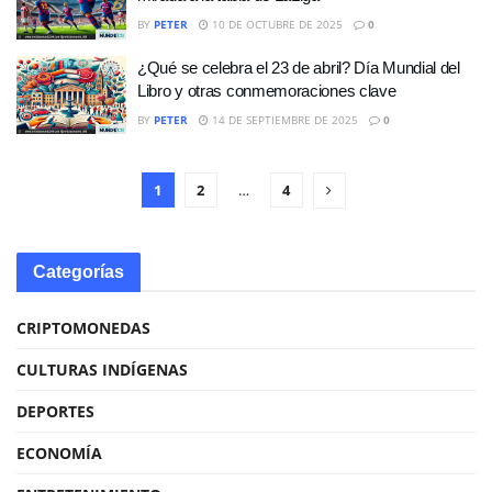
BY
PETER
10 DE OCTUBRE DE 2025
0
¿Qué se celebra el 23 de abril? Día Mundial del
Libro y otras conmemoraciones clave
BY
PETER
14 DE SEPTIEMBRE DE 2025
0
1
2
…
4
Categorías
CRIPTOMONEDAS
CULTURAS INDÍGENAS
DEPORTES
ECONOMÍA