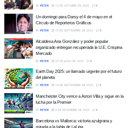
BY
PETER
10 DE OCTUBRE DE 2025
0
Un domingo para Darsy el 4 de mayo en el
Círculo de Reporteros Gráficos
BY
PETER
14 DE SEPTIEMBRE DE 2025
0
Alcaldesa Ana González y poder popular
organizado entregan recuperada la U.E. Crispina
Mercado
BY
PETER
29 DE JULIO DE 2025
0
Earth Day 2025: un llamado urgente por el futuro
del planeta
BY
PETER
14 DE SEPTIEMBRE DE 2025
0
Manchester City vence a Aston Villa y sigue en la
lucha por la Premier
BY
PETER
9 DE DICIEMBRE DE 2025
0
Barcelona vs Mallorca: victoria azulgrana y
mirada a la tabla de LaLiga