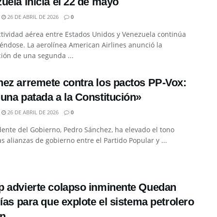
uela inicia el 22 de mayo
26 DE ABRIL DE 2026
0
tividad aérea entre Estados Unidos y Venezuela continúa
iéndose. La aerolínea American Airlines anunció la
ción de una segunda ...
ez arremete contra los pactos PP-Vox:
una patada a la Constitución»
26 DE ABRIL DE 2026
0
dente del Gobierno, Pedro Sánchez, ha elevado el tono
as alianzas de gobierno entre el Partido Popular y ...
 advierte colapso inminente Quedan
días para que explote el sistema petrolero
án