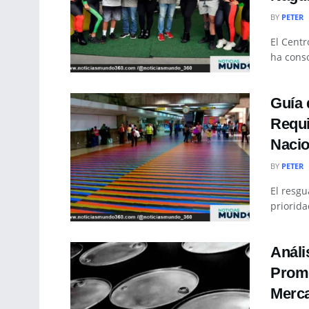
BY
PETER
El Centr
ha conso
Guía 
Requi
Nacio
BY
PETER
El resgu
priorida
Análi
Prome
Merca