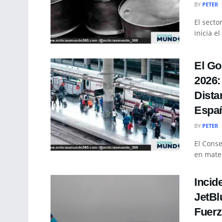
BY
PETER
El secto
inicia e
El Go
2026:
Dista
Espa
BY
PETER
El Conse
en mater
Incid
JetBl
Fuerz