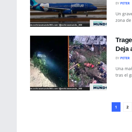
BY
PETER
Un grave
zona de 
Trage
Deja 
BY
PETER
Una mañ
tras el 
1
2