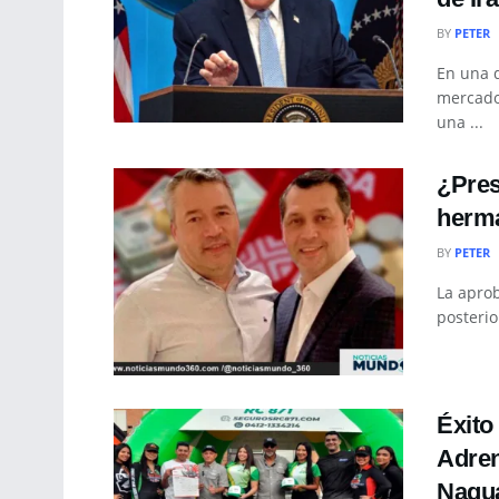
BY
PETER
En una 
mercado
una ...
¿Pres
herma
BY
PETER
La aprob
posterior
Éxito
Adren
Nagu