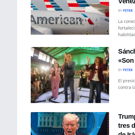
Venez
BY
PETER
La conec
fortalec
habilita
Sánch
«Son 
BY
PETER
El presi
contra l
Trump
tres 
de Ir