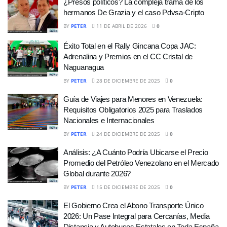
¿Presos políticos? La compleja trama de los
hermanos De Grazia y el caso Pdvsa-Cripto
BY
PETER
11 DE ABRIL DE 2026
0
Éxito Total en el Rally Gincana Copa JAC:
Adrenalina y Premios en el CC Cristal de
Naguanagua
BY
PETER
28 DE DICIEMBRE DE 2025
0
Guía de Viajes para Menores en Venezuela:
Requisitos Obligatorios 2025 para Traslados
Nacionales e Internacionales
BY
PETER
24 DE DICIEMBRE DE 2025
0
Análisis: ¿A Cuánto Podría Ubicarse el Precio
Promedio del Petróleo Venezolano en el Mercado
Global durante 2026?
BY
PETER
15 DE DICIEMBRE DE 2025
0
El Gobierno Crea el Abono Transporte Único
2026: Un Pase Integral para Cercanías, Media
Distancia y Autobuses Estatales en Toda España