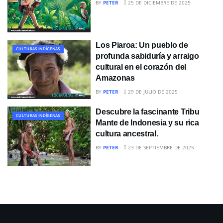
BY
PETER
25 DE DICIEMBRE DE 2025
Los Piaroa: Un pueblo de
CULTURAS INDÍGENAS
profunda sabiduría y arraigo
cultural en el corazón del
Amazonas
BY
PETER
29 DE JULIO DE 2025
Descubre la fascinante Tribu
CULTURAS INDÍGENAS
Mante de Indonesia y su rica
cultura ancestral.
BY
PETER
23 DE SEPTIEMBRE DE 2025