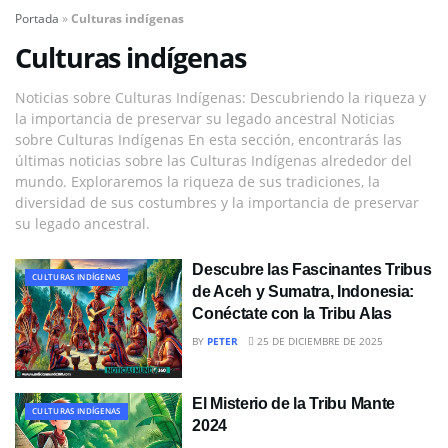
Portada
»
Culturas indígenas
Culturas indígenas
Noticias sobre Culturas Indígenas: Descubriendo la riqueza y
la importancia de preservar su legado ancestral Noticias
sobre Culturas Indígenas En esta sección, encontrarás las
últimas noticias sobre las Culturas Indígenas alrededor del
mundo. Exploraremos la riqueza de sus tradiciones, la
diversidad de sus costumbres y la importancia de preservar
su legado ancestral.
Descubre las Fascinantes Tribus
CULTURAS INDÍGENAS
de Aceh y Sumatra, Indonesia:
Conéctate con la Tribu Alas
BY
PETER
25 DE DICIEMBRE DE 2025
El Misterio de la Tribu Mante
CULTURAS INDÍGENAS
2024