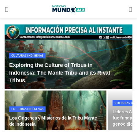
CULTURAS INDÍGENAS
Exploring the Culture of Tribus in
Indonesia: The Mante Tribu and its Rival
Tribus
CULTURAS IND
CULTURAS INDÍGENAS
Líderes Añú
Los Orígenes y Misterios de la Tribu Mante
fue fundada
de Indonesia
genocidio