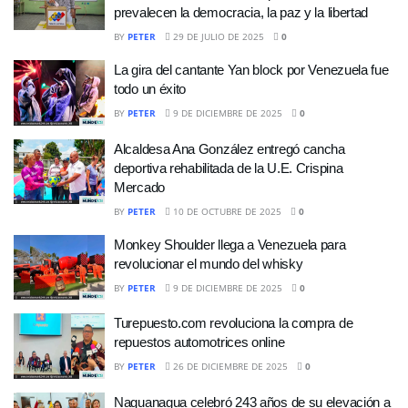
prevalecen la democracia, la paz y la libertad
BY
PETER
29 DE JULIO DE 2025
0
La gira del cantante Yan block por Venezuela fue
todo un éxito
BY
PETER
9 DE DICIEMBRE DE 2025
0
Alcaldesa Ana González entregó cancha
deportiva rehabilitada de la U.E. Crispina
Mercado
BY
PETER
10 DE OCTUBRE DE 2025
0
Monkey Shoulder llega a Venezuela para
revolucionar el mundo del whisky
BY
PETER
9 DE DICIEMBRE DE 2025
0
Turepuesto.com revoluciona la compra de
repuestos automotrices online
BY
PETER
26 DE DICIEMBRE DE 2025
0
Naguanagua celebró 243 años de su elevación a