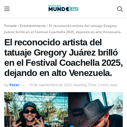
Portada
»
Entretenimiento
»
El reconocido artista del tatuaje Gregory
Juárez brilló en el Festival Coachella 2025, dejando en alto Venezuela.
El reconocido artista del
tatuaje Gregory Juárez brilló
en el Festival Coachella 2025,
dejando en alto Venezuela.
by
Peter
19 de septiembre de 2025
Reading Time: 2 mins read