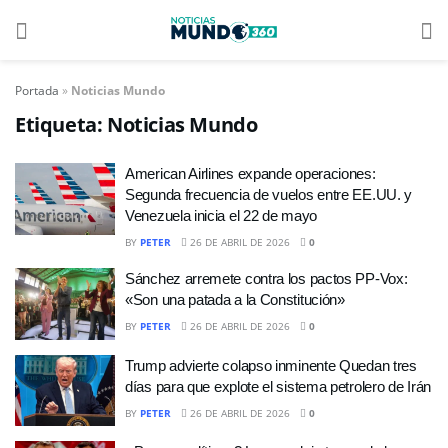
Portada
»
Noticias Mundo
Etiqueta:
Noticias Mundo
American Airlines expande operaciones:
Segunda frecuencia de vuelos entre EE.UU. y
Venezuela inicia el 22 de mayo
BY
PETER
26 DE ABRIL DE 2026
0
Sánchez arremete contra los pactos PP-Vox:
«Son una patada a la Constitución»
BY
PETER
26 DE ABRIL DE 2026
0
Trump advierte colapso inminente Quedan tres
días para que explote el sistema petrolero de Irán
BY
PETER
26 DE ABRIL DE 2026
0