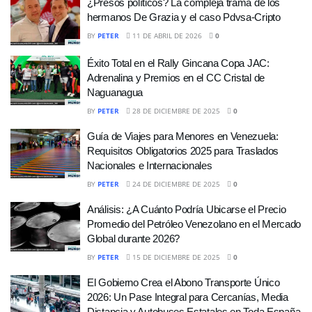
¿Presos políticos? La compleja trama de los
hermanos De Grazia y el caso Pdvsa-Cripto
BY
PETER
11 DE ABRIL DE 2026
0
Éxito Total en el Rally Gincana Copa JAC:
Adrenalina y Premios en el CC Cristal de
Naguanagua
BY
PETER
28 DE DICIEMBRE DE 2025
0
Guía de Viajes para Menores en Venezuela:
Requisitos Obligatorios 2025 para Traslados
Nacionales e Internacionales
BY
PETER
24 DE DICIEMBRE DE 2025
0
Análisis: ¿A Cuánto Podría Ubicarse el Precio
Promedio del Petróleo Venezolano en el Mercado
Global durante 2026?
BY
PETER
15 DE DICIEMBRE DE 2025
0
El Gobierno Crea el Abono Transporte Único
2026: Un Pase Integral para Cercanías, Media
Distancia y Autobuses Estatales en Toda España