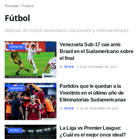
Portada
»
Fútbol
Fútbol
Noticias de Fútbol venezolano, nacionales y internacionales.
Venezuela Sub-17 cae ante
DEPORTES
Brasil en el Sudamericano sobre
el final
BY
PETER
9 DE DICIEMBRE DE 2025
Partidos que le quedan a la
DEPORTES
Vinotinto en el último año de
Eliminatorias Sudamericanas
BY
PETER
26 DE DICIEMBRE DE 2025
La Liga vs Premier League:
FÚTBOL
¿Cuál es el mejor once ideal?