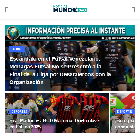
FÚTBOL
Escándalo en el Futsal Venezolano:
Monagas Futsal No se Presentó a la
Final de la Liga por Desacuerdos con la
Organización
DEPORTES
DEPORTES
Real Madrid vs. RCD Mallorca: Duelo clave
¡Bologna da
en LaLiga 2025
conquista la