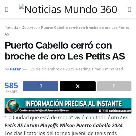
Portada
»
Deportes
»
Puerto Cabello cerró con broche de oro Les Petits
AS
Puerto Cabello cerró con
broche de oro Les Petits AS
by
Peter
26 de diciembre de 2025
Reading Time: 3 mins read
585
SHARES
“La Ciudad que está de moda” vivió con todo éxito
Les
Petis AS Latam Playoffs Wilson Puerto Cabello 2024
.
Los clasificatorios del torneo juvenil de tenis más