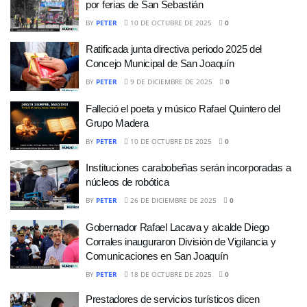
por ferias de San Sebastián
BY
PETER
10 DE OCTUBRE DE 2025
0
Ratificada junta directiva periodo 2025 del
Concejo Municipal de San Joaquín
BY
PETER
9 DE DICIEMBRE DE 2025
0
Falleció el poeta y músico Rafael Quintero del
Grupo Madera
BY
PETER
10 DE OCTUBRE DE 2025
0
Instituciones carabobeñas serán incorporadas a
núcleos de robótica
BY
PETER
26 DE DICIEMBRE DE 2025
0
Gobernador Rafael Lacava y alcalde Diego
Corrales inauguraron División de Vigilancia y
Comunicaciones en San Joaquín
BY
PETER
18 DE OCTUBRE DE 2025
0
Prestadores de servicios turísticos dicen