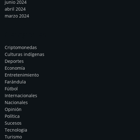
junio 2024
abril 2024
marzo 2024
Categorías
Criptomonedas
Culturas indígenas
Deportes
Economía
Entretenimiento
Farándula
Fútbol
Internacionales
Nacionales
Opinión
Política
Sucesos
Tecnologia
Turismo