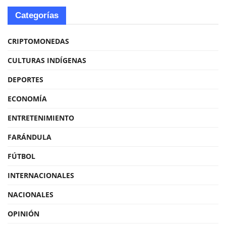
Categorías
CRIPTOMONEDAS
CULTURAS INDÍGENAS
DEPORTES
ECONOMÍA
ENTRETENIMIENTO
FARÁNDULA
FÚTBOL
INTERNACIONALES
NACIONALES
OPINIÓN