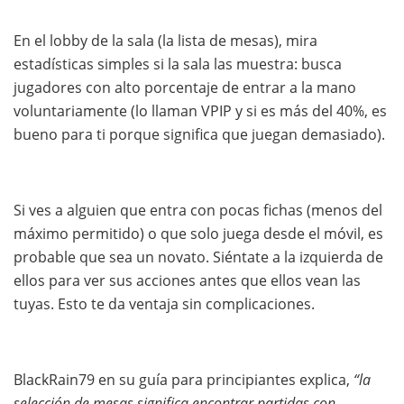
En el lobby de la sala (la lista de mesas), mira
estadísticas simples si la sala las muestra: busca
jugadores con alto porcentaje de entrar a la mano
voluntariamente (lo llaman VPIP y si es más del 40%, es
bueno para ti porque significa que juegan demasiado).
Si ves a alguien que entra con pocas fichas (menos del
máximo permitido) o que solo juega desde el móvil, es
probable que sea un novato. Siéntate a la izquierda de
ellos para ver sus acciones antes que ellos vean las
tuyas. Esto te da ventaja sin complicaciones.
BlackRain79 en su guía para principiantes explica,
“la
selección de mesas significa encontrar partidas con