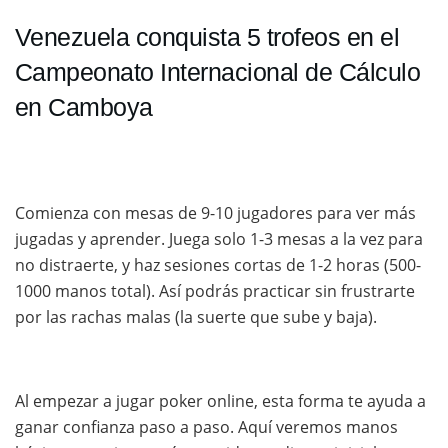
Venezuela conquista 5 trofeos en el
Campeonato Internacional de Cálculo
en Camboya
Comienza con mesas de 9-10 jugadores para ver más
jugadas y aprender. Juega solo 1-3 mesas a la vez para
no distraerte, y haz sesiones cortas de 1-2 horas (500-
1000 manos total). Así podrás practicar sin frustrarte
por las rachas malas (la suerte que sube y baja).
Al empezar a jugar poker online, esta forma te ayuda a
ganar confianza paso a paso. Aquí veremos manos