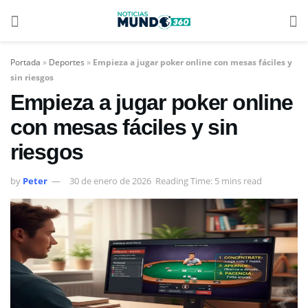
Portada
»
Deportes
»
Empieza a jugar poker online con mesas fáciles y
sin riesgos
Empieza a jugar poker online
con mesas fáciles y sin
riesgos
by
Peter
30 de enero de 2026
Reading Time: 5 mins read