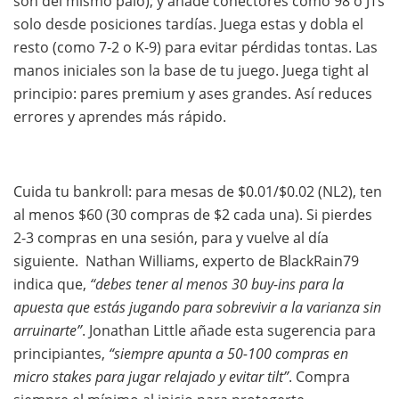
son del mismo palo); y añade conectores como 98 o JTs
solo desde posiciones tardías. Juega estas y dobla el
resto (como 7-2 o K-9) para evitar pérdidas tontas. Las
manos iniciales son la base de tu juego. Juega tight al
principio: pares premium y ases grandes. Así reduces
errores y aprendes más rápido.
Cuida tu bankroll: para mesas de $0.01/$0.02 (NL2), ten
al menos $60 (30 compras de $2 cada una). Si pierdes
2-3 compras en una sesión, para y vuelve al día
siguiente. Nathan Williams, experto de BlackRain79
indica que,
“debes tener al menos 30 buy-ins para la
apuesta que estás jugando para sobrevivir a la varianza sin
arruinarte”
. Jonathan Little añade esta sugerencia para
principiantes,
“siempre apunta a 50-100 compras en
micro stakes para jugar relajado y evitar tilt”
. Compra