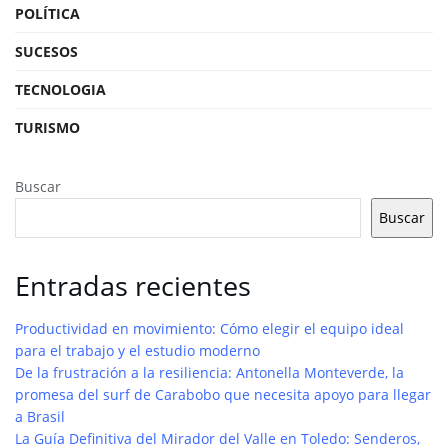
POLÍTICA
SUCESOS
TECNOLOGIA
TURISMO
Buscar
Buscar
Entradas recientes
Productividad en movimiento: Cómo elegir el equipo ideal
para el trabajo y el estudio moderno
De la frustración a la resiliencia: Antonella Monteverde, la
promesa del surf de Carabobo que necesita apoyo para llegar
a Brasil
La Guía Definitiva del Mirador del Valle en Toledo: Senderos,