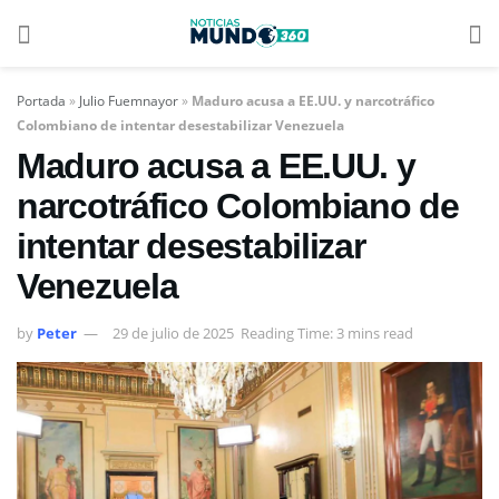
Portada
»
Julio Fuemnayor
»
Maduro acusa a EE.UU. y narcotráfico
Colombiano de intentar desestabilizar Venezuela
Maduro acusa a EE.UU. y
narcotráfico Colombiano de
intentar desestabilizar
Venezuela
by
Peter
29 de julio de 2025
Reading Time: 3 mins read