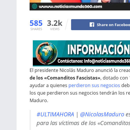
585
3.2k
Share on Facebo
SHARES
VIEWS
El presidente Nicolás Maduro anunció la crea
de los «Comanditos Fascistas»
, dotado con 
ayudar a quienes
perdieron sus negocios
debi
los que perdieron sus negocios tendrán los r
Maduro.
#ULTIMAHORA
|
@NicolasMaduro
es
para las víctimas de los «Comanditos