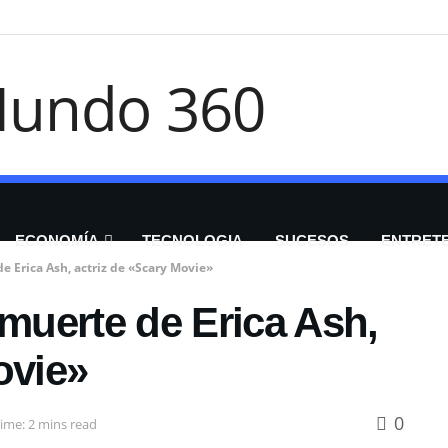
ECONOMÍA
TECNOLOGIA
SUCESOS
ENTRET
e Erica Ash, actriz de «Scary Movie»
 muerte de Erica Ash,
ovie»
0
ime: 2 mins read