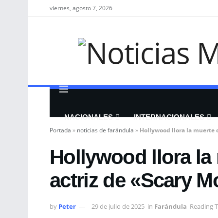
viernes, agosto 7, 2026
NACIONALES
INTERNACIONALES
Portada
»
noticias de farándula
»
Hollywood llora la muerte d
Hollywood llora la
actriz de «Scary M
by
Peter
29 de julio de 2025
in
Farándula
Reading T