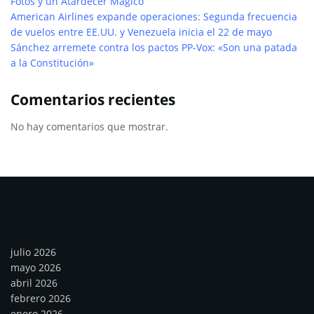
Fotos y un Atardecer Mágico
American Airlines expande operaciones: Segunda frecuencia
de vuelos entre EE.UU. y Venezuela inicia el 22 de mayo
Sánchez arremete contra los pactos PP-Vox: «Son una patada
a la Constitución»
Comentarios recientes
No hay comentarios que mostrar.
Archivos
julio 2026
mayo 2026
abril 2026
febrero 2026
enero 2026