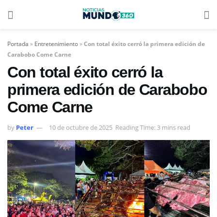
Portada
»
Entretenimiento
»
Con total éxito cerró la primera edición de
Carabobo Come Carne
Con total éxito cerró la
primera edición de Carabobo
Come Carne
by
Peter
10 de octubre de 2025
Reading Time: 3 mins read