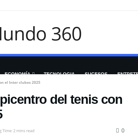
ECONOMÍA
TECNOLOGIA
SUCESOS
ENTRET
on el Inter clubes 2025
picentro del tenis con
5
0
g Time: 2 mins read