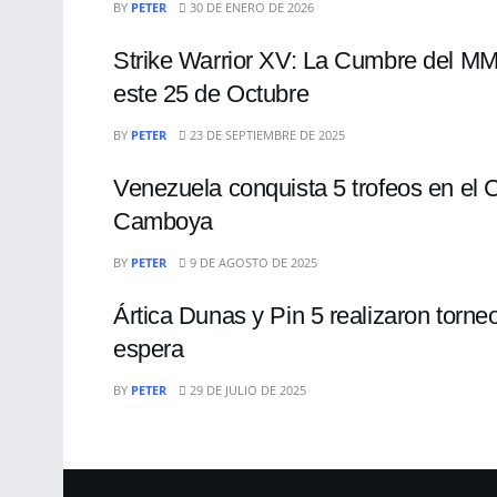
BY
PETER
30 DE ENERO DE 2026
Strike Warrior XV: La Cumbre del M
este 25 de Octubre
DEPORTES
BY
PETER
23 DE SEPTIEMBRE DE 2025
Venezuela conquista 5 trofeos en el 
Camboya
DEPORTES
BY
PETER
9 DE AGOSTO DE 2025
Ártica Dunas y Pin 5 realizaron torn
espera
BY
PETER
29 DE JULIO DE 2025