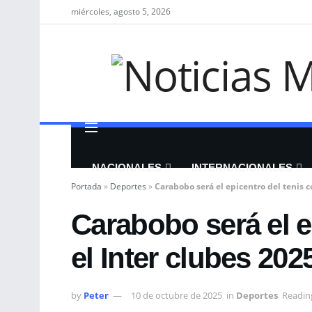
miércoles, agosto 5, 2026
NACIONALES
INTERNACIONALES
Portada
»
Deportes
»
Carabobo será el epicentro del tenis c
Carabobo será el e
el Inter clubes 202
by
Peter
10 de octubre de 2025
in
Deportes
Readin