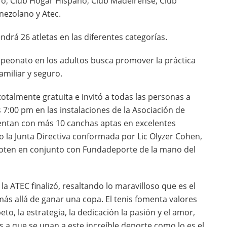
ro, Club Hogar Hispano, Club Madeirense, Club
nezolano y Atec.
rá 26 atletas en las diferentes categorías.
mpeonato en los adultos busca promover la práctica
miliar y seguro.
otalmente gratuita e invitó a todas las personas a
 7:00 pm en las instalaciones de la Asociación de
entan con más 10 canchas aptas en excelentes
do la Junta Directiva conformada por Lic Olyzer Cohen,
choten en conjunto con Fundadeporte de la mano del
la ATEC finalizó, resaltando lo maravilloso que es el
más allá de ganar una copa. El tenis fomenta valores
o, la estrategia, la dedicación la pasión y el amor,
s a que se unan a este increíble deporte como lo es el