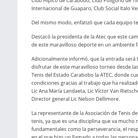
Club Hípico de Carabobo, Club Polígono de Ti
Internacional de Guaparo, Club Social Italo Ve
Del mismo modo, enfatizó que cada equipo tend
Destacó la presidenta de la Atec que este ca
de este maravilloso deporte en un ambiente fa
Adicionalmente informó, que la entrada será t
disfrutar de este maravilloso torneo desde las
Tenis del Estado Carabobo la ATEC, donde cu
condiciones gracias al trabajo que ha realiza
Lic Ana María Landaeta, Lic Víctor Van Riets
Director general Lic Nelson Dellimore.
La representante de la Asociación de Tenis de 
tenis, ya que es una disciplina que va mucho 
fundamentales como la perseverancia, el respet
en el que hizo un llamado a todas las persona