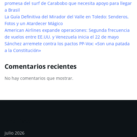
promesa del surf de Carabobo que necesita apoyo para llegar
a Brasil
La Guía Definitiva del Mirador del Valle en Toledo: Senderos,
Fotos y un Atardecer Mágico
American Airlines expande operaciones: Segunda frecuencia
de vuelos entre EE.UU. y Venezuela inicia el 22 de mayo
Sánchez arremete contra los pactos PP-Vox: «Son una patada
a la Constitución»
Comentarios recientes
No hay comentarios que mostrar.
Archivos
julio 2026