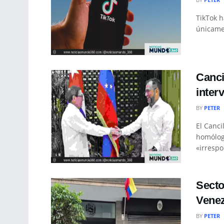
TikTok 
únicamen
Canci
inter
BY
PETER
El Canci
homólog
«irrespo
Secto
Venez
BY
PETER