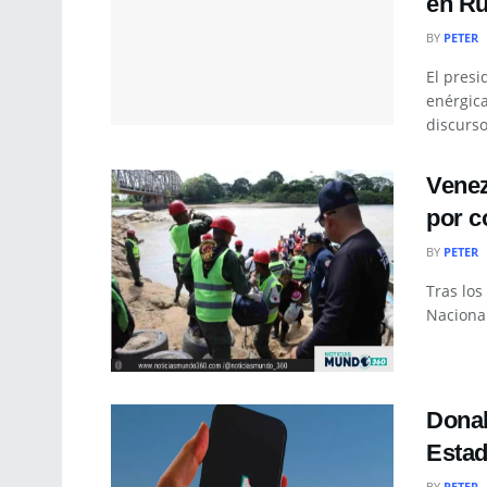
en Ru
BY
PETER
El presi
enérgica
discurso
Venez
por c
BY
PETER
Tras los
Nacional
Donal
Esta
BY
PETER