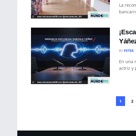
La reco
bancarro
¡Esca
Yáñez
BY
PETER
En una r
actriz y
1
2