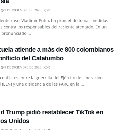
sia
9 DE DICIEMBRE DE 2025
0
dente ruso, Vladimir Putin, ha prometido tomar medidas
s contra los responsables del reciente atentado. En un
 pronunciado ...
uela atiende a más de 800 colombianos
onflicto del Catatumbo
9 DE DICIEMBRE DE 2025
0
 conflictos entre la guerrilla del Ejército de Liberación
 (ELN) y una disidencia de las FARC en la ...
d Trump pidió restablecer TikTok en
dos Unidos
10 DE OCTUBRE DE 2025
0