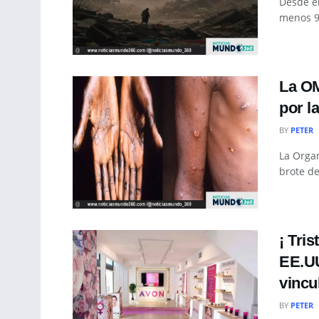
Desde el
menos 92
La OM
por l
BY
PETER
La Organ
brote de
¡ Tri
EE.UU
vincu
BY
PETER