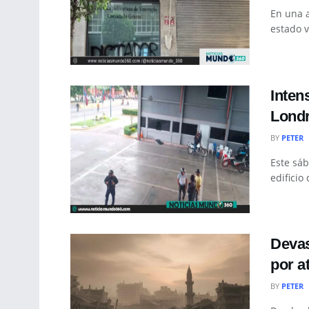
En una a
estado v
Inten
Londr
BY
PETER
Este sáb
edificio
Devas
por a
BY
PETER