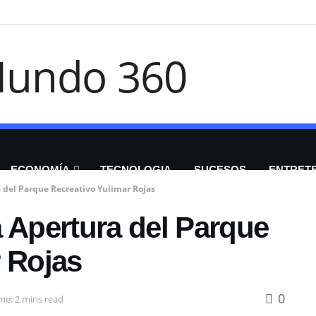
ECONOMÍA
TECNOLOGIA
SUCESOS
ENTRET
 del Parque Recreativo Yulimar Rojas
 Apertura del Parque
r Rojas
0
me: 2 mins read