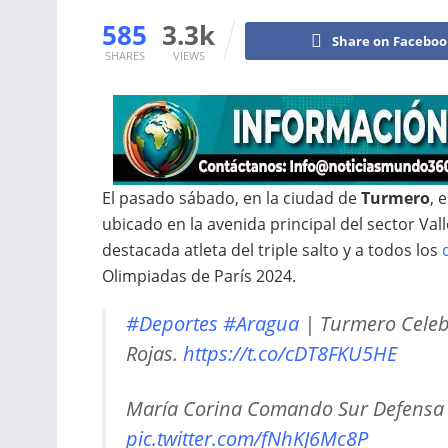
585
3.3k
Share on Facebo
SHARES
VIEWS
El pasado sábado, en la ciudad de
Turmero
, 
ubicado en la avenida principal del sector Val
destacada atleta del triple salto y a todos los
Olimpiadas de París 2024.
#Deportes
#Aragua
| Turmero Celebr
Rojas.
https://t.co/cDT8FKU5HE
María Corina Comando Sur Defensa 
pic.twitter.com/fNhKJ6Mc8P