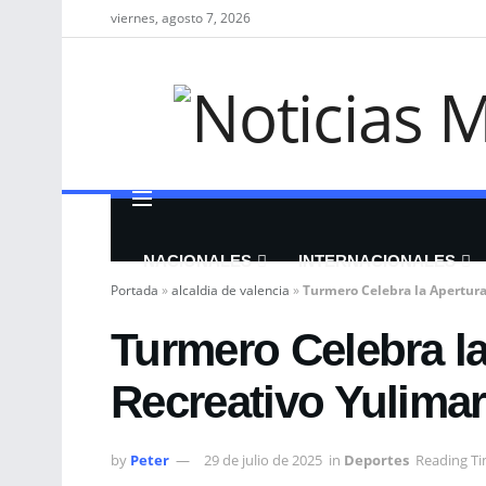
viernes, agosto 7, 2026
NACIONALES
INTERNACIONALES
Portada
»
alcaldia de valencia
»
Turmero Celebra la Apertura
Turmero Celebra la
Recreativo Yulima
by
Peter
29 de julio de 2025
in
Deportes
Reading Ti