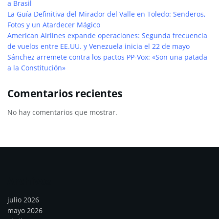
a Brasil
La Guía Definitiva del Mirador del Valle en Toledo: Senderos,
Fotos y un Atardecer Mágico
American Airlines expande operaciones: Segunda frecuencia
de vuelos entre EE.UU. y Venezuela inicia el 22 de mayo
Sánchez arremete contra los pactos PP-Vox: «Son una patada
a la Constitución»
Comentarios recientes
No hay comentarios que mostrar.
Archivos
julio 2026
mayo 2026