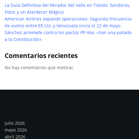
La Guía Definitiva del Mirador del Valle en Toledo: Senderos,
Fotos y un Atardecer Mágico
American Airlines expande operaciones: Segunda frecuencia
de vuelos entre EE.UU. y Venezuela inicia el 22 de mayo
Sánchez arremete contra los pactos PP-Vox: «Son una patada
a la Constitución»
Comentarios recientes
No hay comentarios que mostrar.
Archivos
julio 2026
mayo 2026
abril 2026