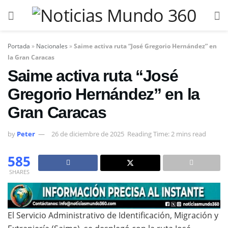
Portada
»
Nacionales
»
Saime activa ruta “José Gregorio Hernández” en
la Gran Caracas
Saime activa ruta “José
Gregorio Hernández” en la
Gran Caracas
by
Peter
26 de diciembre de 2025
Reading Time: 2 mins read
585
SHARES
El Servicio Administrativo de Identificación, Migración y