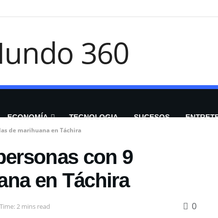
ECONOMÍA
TECNOLOGIA
SUCESOS
ENTRET
las de marihuana en Táchira
 personas con 9
ana en Táchira
0
Time: 2 mins read