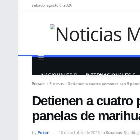
sábado, agosto 8, 2026
NACIONALES
INTERNACIONALES
Portada
»
Sucesos
»
Detienen a cuatro personas con 9 pane
Detienen a cuatro
panelas de marihu
by
Peter
10 de octubre de 2025
in
Sucesos
Reading 