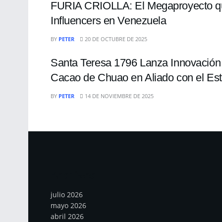
FURIA CRIOLLA: El Megaproyecto que
Influencers en Venezuela
ENTRETENIMIENTO
BY
PETER
20 DE OCTUBRE DE 2025
Santa Teresa 1796 Lanza Innovación H
Cacao de Chuao en Aliado con el E
BY
PETER
14 DE NOVIEMBRE DE 2025
Archivos
julio 2026
mayo 2026
abril 2026