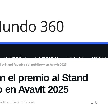
ECONOMÍA
TECNOLOGIA
SUCESOS
ENTRET
al \»Stand favorito del público\» en Avavit 2025
on el premio al Stand
o en Avavit 2025
0
ading Time: 2 mins read