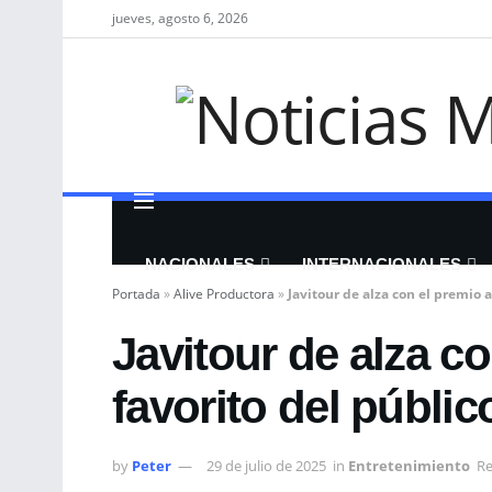
jueves, agosto 6, 2026
NACIONALES
INTERNACIONALES
Portada
»
Alive Productora
»
Javitour de alza con el premio 
Javitour de alza c
favorito del públic
by
Peter
29 de julio de 2025
in
Entretenimiento
Re