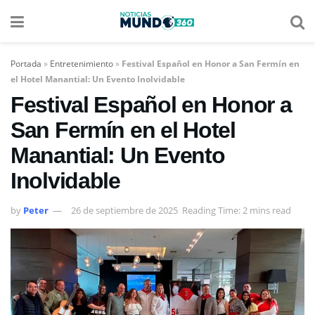
Portada
»
Entretenimiento
»
Festival Español en Honor a San Fermín en
el Hotel Manantial: Un Evento Inolvidable
Festival Español en Honor a
San Fermín en el Hotel
Manantial: Un Evento
Inolvidable
by
Peter
26 de septiembre de 2025
Reading Time: 2 mins read