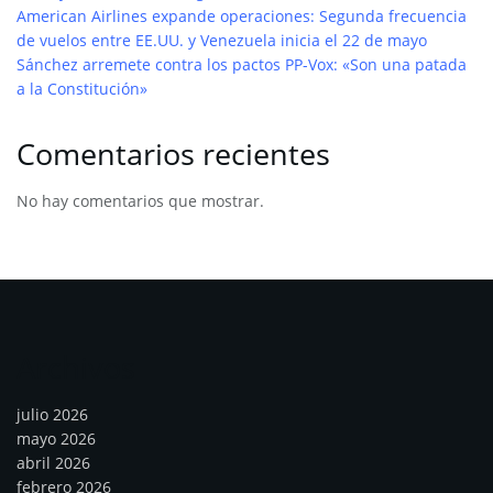
American Airlines expande operaciones: Segunda frecuencia
de vuelos entre EE.UU. y Venezuela inicia el 22 de mayo
Sánchez arremete contra los pactos PP-Vox: «Son una patada
a la Constitución»
Comentarios recientes
No hay comentarios que mostrar.
Archivos
julio 2026
mayo 2026
abril 2026
febrero 2026