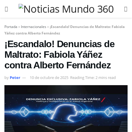
Portada
»
Internacionales
»
¡Escandalo! Denuncias de Maltrato: Fabiola
Yáñez contra Alberto Fernández
¡Escandalo! Denuncias de
Maltrato: Fabiola Yáñez
contra Alberto Fernández
by
Peter
10 de octubre de 2025
Reading Time: 2 mins read