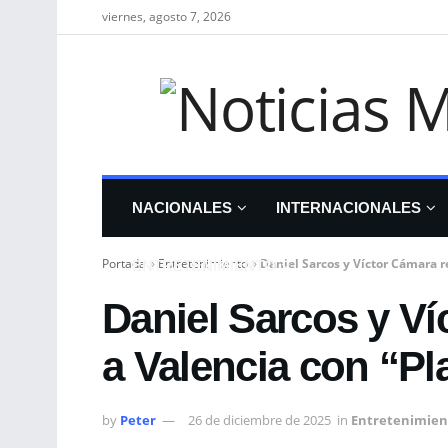
viernes, agosto 7, 2026
NACIONALES
INTERNACIONALES
Portada
»
Entretenimiento
»
Daniel Sarcos y Víctor Cámara 
ENTRETENIMIENTO
Daniel Sarcos y V
a Valencia con “P
by
Peter
26 de diciembre de 2025
in
Entretenimien