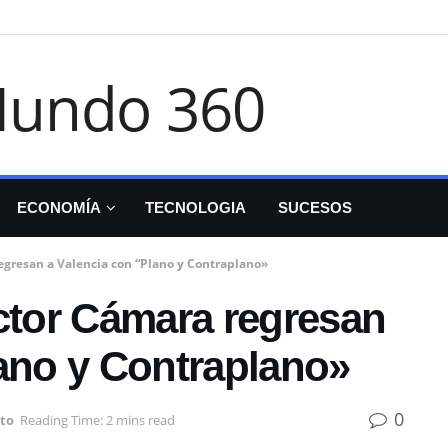
ECONOMÍA
TECNOLOGIA
SUCESOS
regresan a Valencia con “Plano y Contraplano»
íctor Cámara regresan
lano y Contraplano»
0
to
Reading Time: 2 mins read