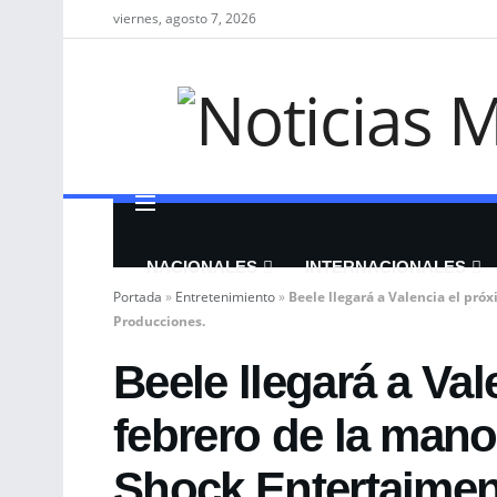
viernes, agosto 7, 2026
NACIONALES
INTERNACIONALES
Portada
»
Entretenimiento
»
Beele llegará a Valencia el pr
Producciones.
Beele llegará a Va
febrero de la man
Shock Entertaimen