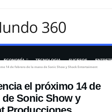
ECONOMÍA
TECNOLOGIA
SUCESOS
ENTRET
óximo 14 de febrero de la mano de Sonic Show y Shock Entertaiment
lencia el próximo 14 de
o de Sonic Show y
t Producciones.