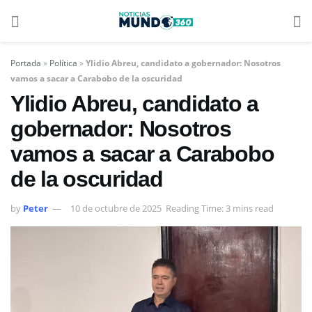
Portada
»
Política
»
Ylidio Abreu, candidato a gobernador: Nosotros
vamos a sacar a Carabobo de la oscuridad
Ylidio Abreu, candidato a
gobernador: Nosotros
vamos a sacar a Carabobo
de la oscuridad
by
Peter
10 de octubre de 2025
Reading Time: 3 mins read