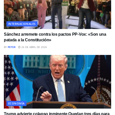
INTERNACIONALES
Sánchez arremete contra los pactos PP-Vox: «Son una
patada a la Constitución»
BY
PETER
26 DE ABRIL DE 2026
ECONOMÍA
Trump advierte colapso inminente Quedan tres días para