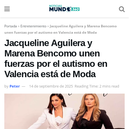
Portada
»
Entretenimiento
»
Jacqueline Aguilera y Marena Bencomo
unen fuerzas por el autismo en Valencia está de Moda
Jacqueline Aguilera y
Marena Bencomo unen
fuerzas por el autismo en
Valencia está de Moda
by
Peter
14 de septiembre de 2025
Reading Time: 2 mins read