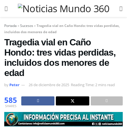
Portada
»
Sucesos
»
Tragedia vial en Caño Hondo: tres vidas perdidas,
incluidos dos menores de edad
Tragedia vial en Caño
Hondo: tres vidas perdidas,
incluidos dos menores de
edad
by
Peter
26 de diciembre de 2025
Reading Time: 2 mins read
585
SHARES