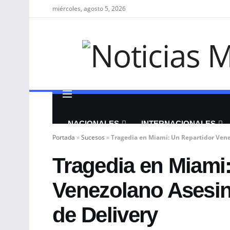
miércoles, agosto 5, 2026
NACIONALES
INTERNACIONALES
Portada
»
Sucesos
»
Tragedia en Miami: Un Repartidor Vene
Tragedia en Miami
Venezolano Asesin
de Delivery