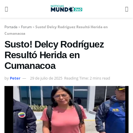
Portada
»
Forum
»
Susto! Delcy Rodríguez Resultó Herida en
Cumanacoa
Susto! Delcy Rodríguez
Resultó Herida en
Cumanacoa
by
Peter
29 de julio de 2025
Reading Time: 2 mins read