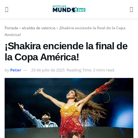
Portada
»
alcaldia de valencia
»
¡Shakira enciende la final de la Copa
América!
¡Shakira enciende la final de
la Copa América!
by
Peter
29 de julio de 2025
Reading Time: 3 mins read