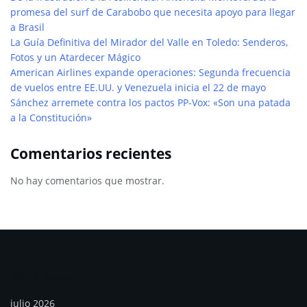
promesa del surf de Carabobo que necesita apoyo para llegar
a Brasil
La Guía Definitiva del Mirador del Valle en Toledo: Senderos,
Fotos y un Atardecer Mágico
American Airlines expande operaciones: Segunda frecuencia
de vuelos entre EE.UU. y Venezuela inicia el 22 de mayo
Sánchez arremete contra los pactos PP-Vox: «Son una patada
a la Constitución»
Comentarios recientes
No hay comentarios que mostrar.
Archivos
julio 2026