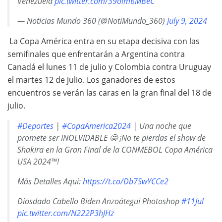
Venezuela
pic.twitter.com/39oim6MBeC
— Noticias Mundo 360 (@NotiMundo_360)
July 9, 2024
La Copa América entra en su etapa decisiva con las
semifinales que enfrentarán a Argentina contra
Canadá el lunes 11 de julio y Colombia contra Uruguay
el martes 12 de julio. Los ganadores de estos
encuentros se verán las caras en la gran final del 18 de
julio.
#Deportes
|
#CopaAmerica2024
| Una noche que
promete ser INOLVIDABLE 🤩 ¡No te pierdas el show de
Shakira en la Gran Final de la CONMEBOL Copa América
USA 2024™!
Más Detalles Aqui:
https://t.co/Db7SwYCCe2
Diosdado Cabello Biden Anzoátegui Photoshop
#11Jul
pic.twitter.com/N222P3hJHz