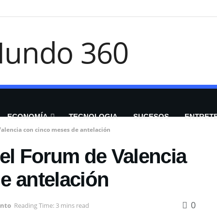
ECONOMÍA
TECNOLOGIA
SUCESOS
ENTRET
lencia con cinco meses de antelación
l Forum de Valencia
e antelación
0
ento
Reading Time: 3 mins read