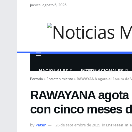
jueves, agosto 6, 2026
NACIONALES
INTERNACIONALES
Portada
»
Entretenimiento
»
RAWAYANA agota el Forum de Va
RAWAYANA agota e
con cinco meses d
by
Peter
26 de septiembre de 2025
in
Entretenimi