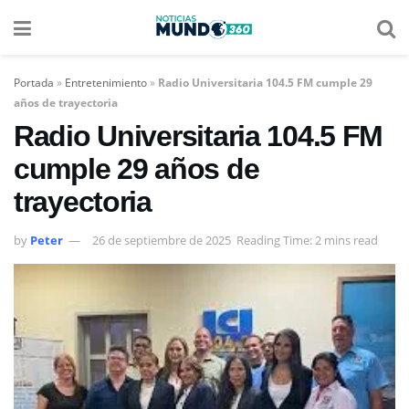
Portada
»
Entretenimiento
»
Radio Universitaria 104.5 FM cumple 29
años de trayectoria
Radio Universitaria 104.5 FM
cumple 29 años de
trayectoria
by
Peter
26 de septiembre de 2025
Reading Time: 2 mins read