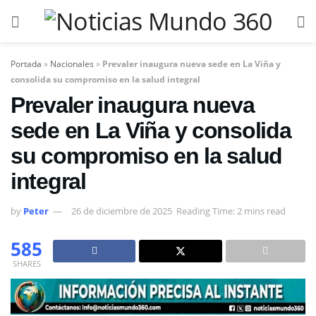
Portada
»
Nacionales
»
Prevaler inaugura nueva sede en La Viña y
consolida su compromiso en la salud integral
Prevaler inaugura nueva
sede en La Viña y consolida
su compromiso en la salud
integral
by
Peter
26 de diciembre de 2025
Reading Time: 2 mins read
585
SHARES