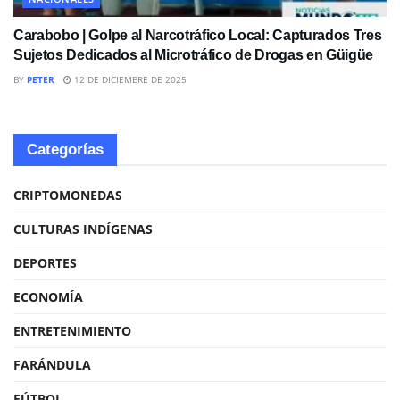
Carabobo | Golpe al Narcotráfico Local: Capturados Tres
Sujetos Dedicados al Microtráfico de Drogas en Güigüe
BY
PETER
12 DE DICIEMBRE DE 2025
Categorías
CRIPTOMONEDAS
CULTURAS INDÍGENAS
DEPORTES
ECONOMÍA
ENTRETENIMIENTO
FARÁNDULA
FÚTBOL