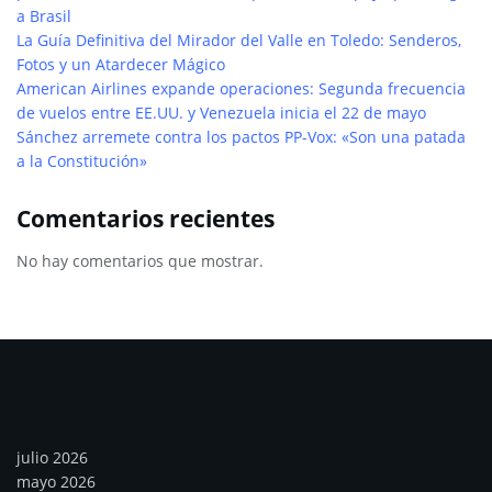
a Brasil
La Guía Definitiva del Mirador del Valle en Toledo: Senderos,
Fotos y un Atardecer Mágico
American Airlines expande operaciones: Segunda frecuencia
de vuelos entre EE.UU. y Venezuela inicia el 22 de mayo
Sánchez arremete contra los pactos PP-Vox: «Son una patada
a la Constitución»
Comentarios recientes
No hay comentarios que mostrar.
Archivos
julio 2026
mayo 2026