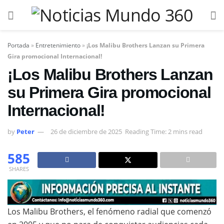
Portada
»
Entretenimiento
»
¡Los Malibu Brothers Lanzan su Primera
Gira promocional Internacional!
¡Los Malibu Brothers Lanzan
su Primera Gira promocional
Internacional!
by
Peter
26 de diciembre de 2025
Reading Time: 2 mins read
585
SHARES
Los Malibu Brothers, el fenómeno radial que comenzó