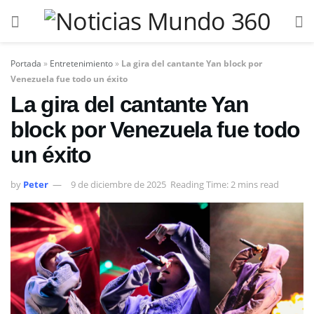
Portada
»
Entretenimiento
»
La gira del cantante Yan block por
Venezuela fue todo un éxito
La gira del cantante Yan
block por Venezuela fue todo
un éxito
by
Peter
9 de diciembre de 2025
Reading Time: 2 mins read