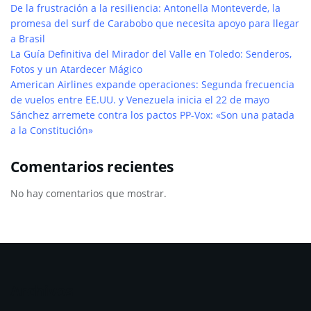
De la frustración a la resiliencia: Antonella Monteverde, la
promesa del surf de Carabobo que necesita apoyo para llegar
a Brasil
La Guía Definitiva del Mirador del Valle en Toledo: Senderos,
Fotos y un Atardecer Mágico
American Airlines expande operaciones: Segunda frecuencia
de vuelos entre EE.UU. y Venezuela inicia el 22 de mayo
Sánchez arremete contra los pactos PP-Vox: «Son una patada
a la Constitución»
Comentarios recientes
No hay comentarios que mostrar.
Archivos