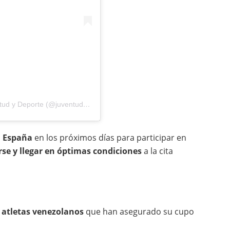
Una publicación compartida por Ministerio de Juventud y Deporte (@juventudydep)
a España
en los próximos días para participar en
rse y llegar en óptimas condiciones
a la cita
de atletas venezolanos
que han asegurado su cupo