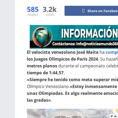
585
3.2k
Share on Facebo
SHARES
VIEWS
El velocista venezolano José Maita
ha
cumpl
los Juegos Olímpicos de París 2024
.
Su hazaña
metros planos
durante el campeonato celebrad
tiempo de 1:44.57
.
«Siempre he tenido como meta superar mi
Olímpico Venezolano.
«Estoy inmensamente f
unas Olimpiadas. Es algo realmente emocio
las gradas»
.