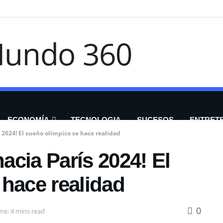
ECONOMÍA
TECNOLOGIA
SUCESOS
ENTRET
s 2024! El sueño olímpico se hace realidad
hacia París 2024! El
 hace realidad
0
me: 4 mins read