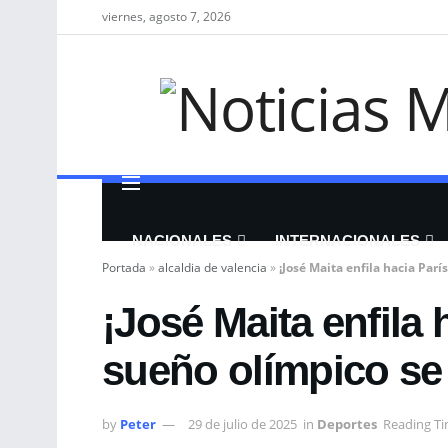
viernes, agosto 7, 2026
NACIONALES
INTERNACIONALES
Portada
»
alcaldia de valencia
»
¡José Maita enfila hacia Parí
¡José Maita enfila 
sueño olímpico se
by
Peter
29 de julio de 2025
in
Deportes
Reading Ti