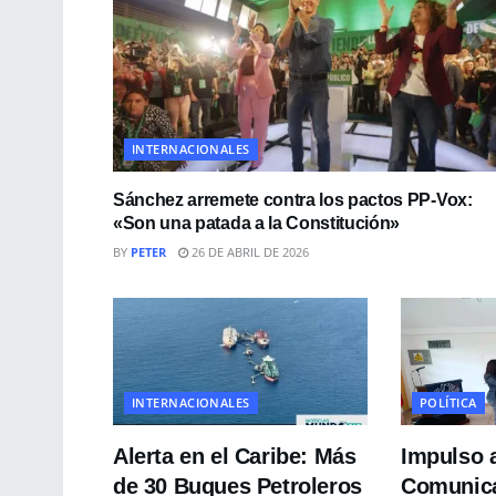
INTERNACIONALES
Sánchez arremete contra los pactos PP-Vox:
«Son una patada a la Constitución»
BY
PETER
26 DE ABRIL DE 2026
INTERNACIONALES
POLÍTICA
Alerta en el Caribe: Más
Impulso a
de 30 Buques Petroleros
Comunica