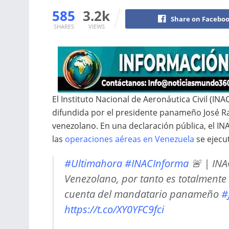
585
3.2k
Share on Facebo
SHARES
VIEWS
El Instituto Nacional de Aeronáutica Civil (I
difundida por el presidente panameño José Raú
venezolano. En una declaración pública, el IN
las
operaciones aéreas en Venezuela
se ejecu
#Ultimahora
#INACInforma
🚨 | INA
Venezolano, por tanto es totalmente
cuenta del mandatario panameño
#
https://t.co/XY0YFC9fci