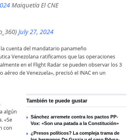
2024
Maiquetía El CNE
o_360)
July 27, 2024
de la cuenta del mandatario panameño
tica Venezolana ratificamos que las operaciones
almente en el Flight Radar se pueden observar los 3
o aéreo de Venezuela», precisó el INAC en un
También te puede gustar
,
a algún
Sánchez arremete contra los pactos PP-
. «Se
Vox: «Son una patada a la Constitución»
an con
¿Presos políticos? La compleja trama de
los hermanos De Grazia y el caso Pdvsa-