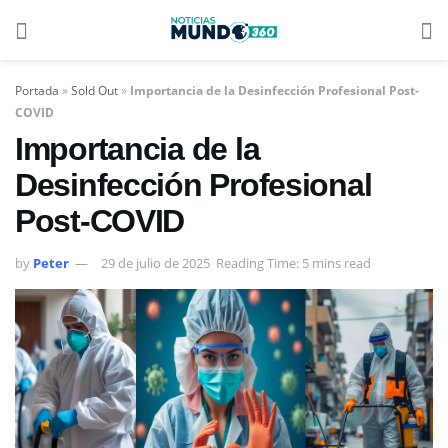
Portada
»
Sold Out
»
Importancia de la Desinfección Profesional Post-
COVID
Importancia de la
Desinfección Profesional
Post-COVID
by
Peter
29 de julio de 2025
Reading Time: 5 mins read