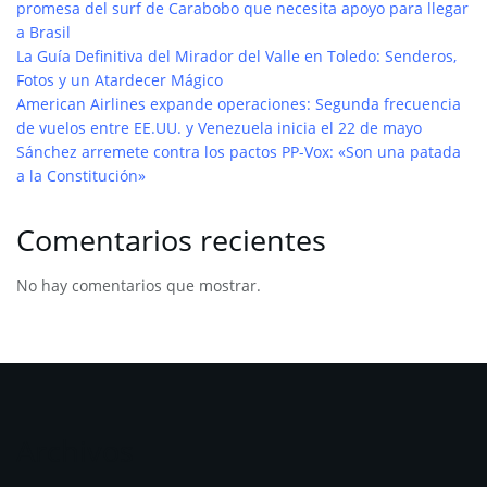
promesa del surf de Carabobo que necesita apoyo para llegar
a Brasil
La Guía Definitiva del Mirador del Valle en Toledo: Senderos,
Fotos y un Atardecer Mágico
American Airlines expande operaciones: Segunda frecuencia
de vuelos entre EE.UU. y Venezuela inicia el 22 de mayo
Sánchez arremete contra los pactos PP-Vox: «Son una patada
a la Constitución»
Comentarios recientes
No hay comentarios que mostrar.
Archivos