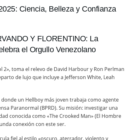
r 2025: Ciencia, Belleza y Confianza
RVANDO Y FLORENTINO: La
elebra el Orgullo Venezolano
l 2», toma el relevo de David Harbour y Ron Perlman
eparto de lujo que incluye a Jefferson White, Leah
0, donde un Hellboy más joven trabaja como agente
fensa Paranormal (BPRD). Su misión: investigar una
tidad conocida como «The Crooked Man» (El Hombre
funda conexión con este ser.
la fiel al estilo «oscuro, aterrador, violento y