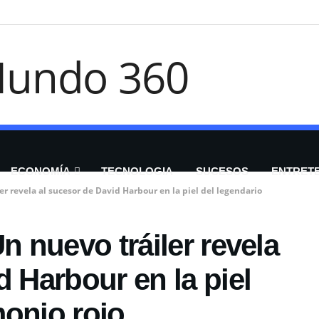
ECONOMÍA
TECNOLOGIA
SUCESOS
ENTRET
er revela al sucesor de David Harbour en la piel del legendario
n nuevo tráiler revela
d Harbour en la piel
monio rojo