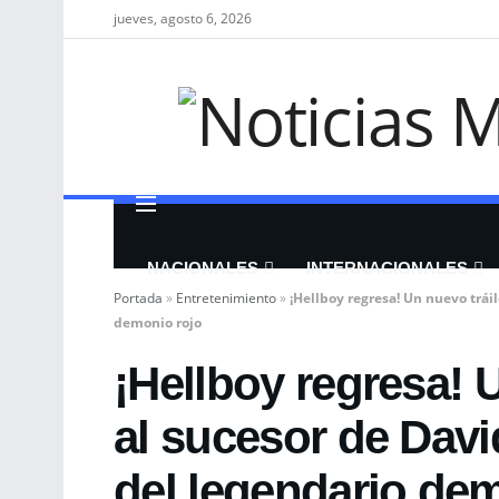
jueves, agosto 6, 2026
NACIONALES
INTERNACIONALES
Portada
»
Entretenimiento
»
¡Hellboy regresa! Un nuevo tráil
demonio rojo
¡Hellboy regresa! U
al sucesor de Davi
del legendario de